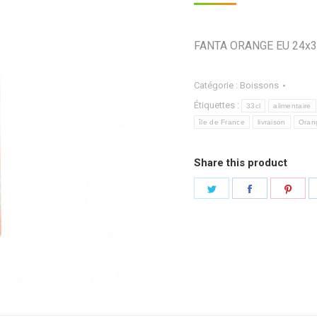
FANTA ORANGE EU 24x
Catégorie :
Boissons
Étiquettes :
33cl
alimentaire
île de France
livraison
Oran
Share this product
Partager
Partager
Part
sur
sur
sur
Twitter
Facebook
Pint