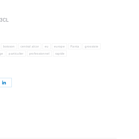
33CL
boisson
central alcor
eu
europe
Fanta
grossiste
ge
particulier
professionnel
rapide
ager
Partager
sur
erest
LinkedIn