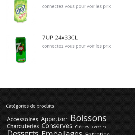
connectez vous pour voir les prix
7UP 24x33CL
connectez vous pour voir les prix
Catégories de produits
Boissons
Appetizer
Accessoires
Conserves
Charcuteries
Crèmes
Céréales
Desserts
Emballages
Entretien