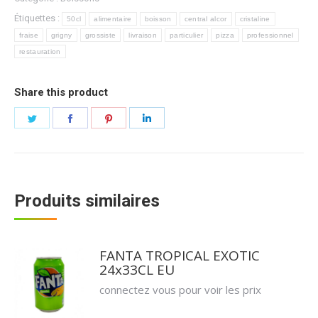
Étiquettes :
50cl
alimentaire
boisson
central alcor
cristaline
fraise
grigny
grossiste
livraison
particulier
pizza
professionnel
restauration
Share this product
Partager
Partager
Partager
Partager
sur
sur
sur
sur
Twitter
Facebook
Pinterest
LinkedIn
Produits similaires
FANTA TROPICAL EXOTIC
24x33CL EU
connectez vous pour voir les prix