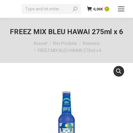
Recherche
0,00
€
0
:
FREEZ MIX BLEU HAWAI 275ml x 6
Vous êtes ici :
Accueil
Nos Produits
Boissons
FREEZ MIX BLEU HAWAI 275ml x 6