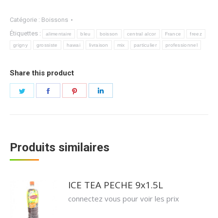
Catégorie :
Boissons
Étiquettes :
alimentaire
bleu
boisson
central alcor
France
freez
grigny
grossiste
hawai
livraison
mix
particulier
professionnel
Share this product
Partager
Partager
Partager
Partager
sur
sur
sur
sur
Twitter
Facebook
Pinterest
LinkedIn
Produits similaires
ICE TEA PECHE 9x1.5L
connectez vous pour voir les prix