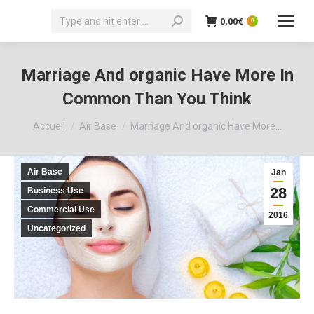
Recherche
0,00
€
0
:
Marriage And organic Have More In
Common Than You Think
Vous êtes ici :
Accueil
Air Base
Marriage And organic Have More…
Air Base
Jan
28
Business Use
Commercial Use
2016
Uncategorized