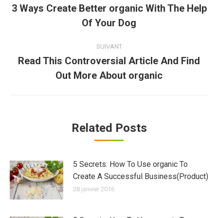
article
3 Ways Create Better organic With The Help
Article
Of Your Dog
précédent
:
SUIVANT
Read This Controversial Article And Find
Article
Out More About organic
suivant
:
Related Posts
5 Secrets: How To Use organic To
Create A Successful Business(Product)
28 janvier 2016