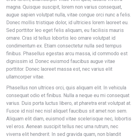
magna. Quisque suscipit, lorem non varius consequat,
augue sapien volutpat nulla, vitae congue orci nunc a felis.
Donec mollis tristique dolor, id ultricies lorem laoreet eu.
Sed porttitor leo eget felis aliquam, eu facilisis mauris
ornare. Cras id tellus lobortis leo ornare volutpat id
condimentum ex. Etiam consectetur nulla sed tempus
finibus. Phasellus egestas arcu massa, id commodo est
dignissim id. Donec euismod faucibus augue vitae
porttitor. Donec laoreet massa est, nec varius elit
ullamcorper vitae.
Phasellus non ultrices orci, quis aliquam elit. In vehicula
consequat odio et finibus. Nulla a neque eu mi consequat
varius. Duis porta luctus libero, at pharetra erat volutpat at.
Fusce id nisl nec nisl aliquet faucibus sit amet non sem.
Aliquam elit diam, euismod vitae scelerisque nec, lobortis
vel eros. Aenean suscipit tellus nec urna rutrum, nec
viverra elit hendrerit. In sed gravida quam, non blandit