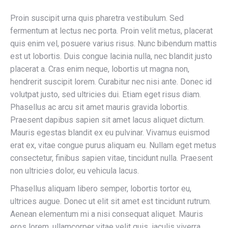
Proin suscipit urna quis pharetra vestibulum. Sed
fermentum at lectus nec porta. Proin velit metus, placerat
quis enim vel, posuere varius risus. Nunc bibendum mattis
est ut lobortis. Duis congue lacinia nulla, nec blandit justo
placerat a. Cras enim neque, lobortis ut magna non,
hendrerit suscipit lorem. Curabitur nec nisi ante. Donec id
volutpat justo, sed ultricies dui. Etiam eget risus diam.
Phasellus ac arcu sit amet mauris gravida lobortis.
Praesent dapibus sapien sit amet lacus aliquet dictum.
Mauris egestas blandit ex eu pulvinar. Vivamus euismod
erat ex, vitae congue purus aliquam eu. Nullam eget metus
consectetur, finibus sapien vitae, tincidunt nulla. Praesent
non ultricies dolor, eu vehicula lacus.
Phasellus aliquam libero semper, lobortis tortor eu,
ultrices augue. Donec ut elit sit amet est tincidunt rutrum.
Aenean elementum mi a nisi consequat aliquet. Mauris
eros lorem, ullamcorper vitae velit quis, iaculis viverra