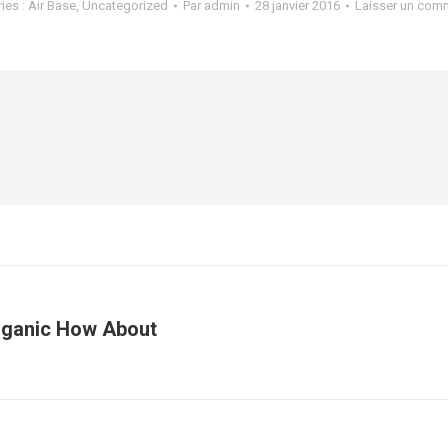
ies :
Air Base
,
Uncategorized
Par
admin
28 janvier 2016
Laisser un com
organic How About
Article
suivant
: