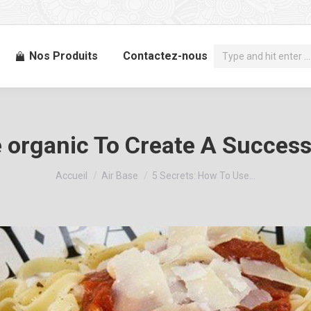
Recherche
Nos Produits
Contactez-nous
:
 organic To Create A Succes
Vous êtes ici :
Accueil
Air Base
5 Secrets: How To Use…