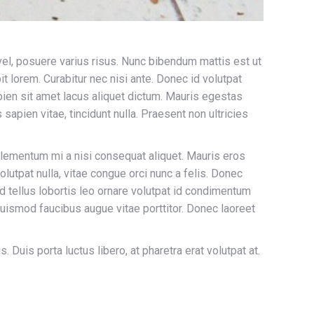
vel, posuere varius risus. Nunc bibendum mattis est ut
it lorem. Curabitur nec nisi ante. Donec id volutpat
apien sit amet lacus aliquet dictum. Mauris egestas
apien vitae, tincidunt nulla. Praesent non ultricies
 elementum mi a nisi consequat aliquet. Mauris eros
lutpat nulla, vitae congue orci nunc a felis. Donec
s id tellus lobortis leo ornare volutpat id condimentum
ismod faucibus augue vitae porttitor. Donec laoreet
 Duis porta luctus libero, at pharetra erat volutpat at.