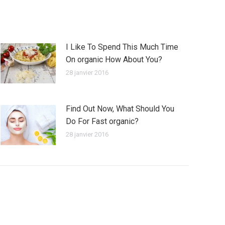
I Like To Spend This Much Time
On organic How About You?
28 janvier 2016
Find Out Now, What Should You
Do For Fast organic?
28 janvier 2016