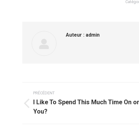
Catégor
Auteur :
admin
Navigation
PRÉCÉDENT
article
I Like To Spend This Much Time On 
Article
You?
précédent
: