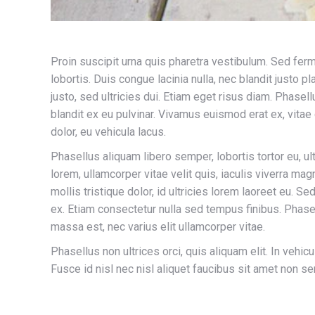
Proin suscipit urna quis pharetra vestibulum. Sed ferm
lobortis. Duis congue lacinia nulla, nec blandit justo p
justo, sed ultricies dui. Etiam eget risus diam. Phase
blandit ex eu pulvinar. Vivamus euismod erat ex, vitae
dolor, eu vehicula lacus.
Phasellus aliquam libero semper, lobortis tortor eu, u
lorem, ullamcorper vitae velit quis, iaculis viverra ma
mollis tristique dolor, id ultricies lorem laoreet eu. S
ex. Etiam consectetur nulla sed tempus finibus. Phas
massa est, nec varius elit ullamcorper vitae.
Phasellus non ultrices orci, quis aliquam elit. In vehic
Fusce id nisl nec nisl aliquet faucibus sit amet non s