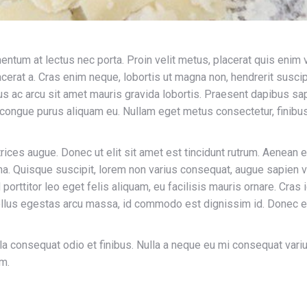
entum at lectus nec porta. Proin velit metus, placerat quis enim 
lacerat a. Cras enim neque, lobortis ut magna non, hendrerit suscip
llus ac arcu sit amet mauris gravida lobortis. Praesent dapibus s
 congue purus aliquam eu. Nullam eget metus consectetur, finibus s
ltrices augue. Donec ut elit sit amet est tincidunt rutrum. Aenean
gna. Quisque suscipit, lorem non varius consequat, augue sapien vo
ed porttitor leo eget felis aliquam, eu facilisis mauris ornare. Cra
ellus egestas arcu massa, id commodo est dignissim id. Donec eu
ula consequat odio et finibus. Nulla a neque eu mi consequat varius.
em.