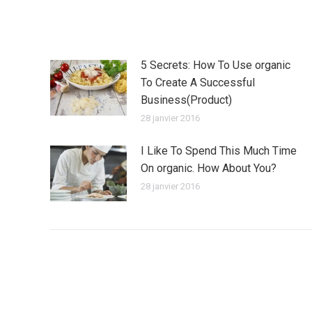
5 Secrets: How To Use organic
To Create A Successful
Business(Product)
28 janvier 2016
I Like To Spend This Much Time
On organic. How About You?
28 janvier 2016