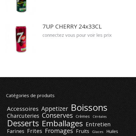
7UP CHERRY 24x33CL
connectez vous pour voir les prix
Catégories de produits
Boissons
Appetizer
Accessoires
Conserves
Charcuteries
Crèmes
Céréales
Desserts
Emballages
Entretien
Fromages
Frites
Farines
Fruits
Huiles
Glaces