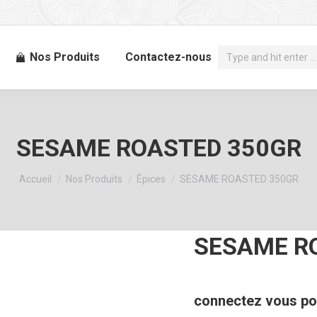
Recherche
Nos Produits
Contactez-nous
:
SESAME ROASTED 350GR
Vous êtes ici :
Accueil
Nos Produits
Épices
SESAME ROASTED 350GR
SESAME R
connectez vous pou