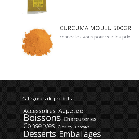
CURCUMA MOULU 500GR
connectez vous pour voir les prix
Catégories de produits
Appetizer
Accessoires
Boissons
Charcuteries
Conserves
Crèmes
Céréales
Desserts
Emballages