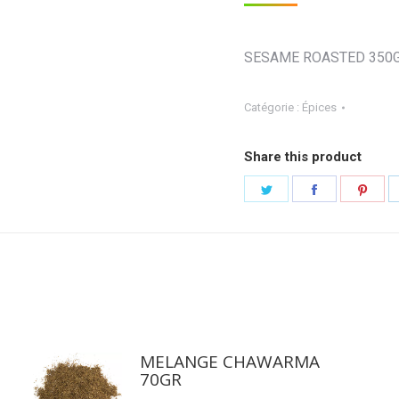
SESAME ROASTED 350
Catégorie :
Épices
Share this product
Partager
Partager
Part
sur
sur
sur
Twitter
Facebook
Pint
MELANGE CHAWARMA
70GR