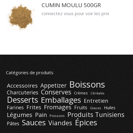
CUMIN MOULU 500GR
connectez vous pour voir les prix
Catégories de produits
Boissons
Appetizer
Accessoires
Conserves
Charcuteries
Crèmes
Céréales
Desserts
Emballages
Entretien
Fromages
Frites
Farines
Fruits
Huiles
Glaces
Produits Tunisiens
Légumes
Pain
Poissons
Épices
Sauces
Viandes
Pâtes