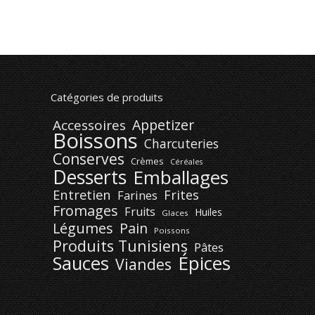
Catégories de produits
Appetizer
Accessoires
Boissons
Charcuteries
Conserves
Crèmes
Céréales
Desserts
Emballages
Entretien
Frites
Farines
Fromages
Fruits
Huiles
Glaces
Légumes
Pain
Poissons
Produits Tunisiens
Pâtes
Épices
Sauces
Viandes