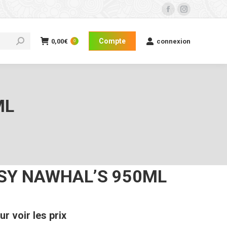
Facebook
Instagram
page
page
opens
opens
Compte
0,00
€
connexion
0
in
in
new
new
window
window
ML
SY NAWHAL’S 950ML
r voir les prix