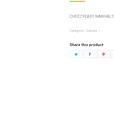
CHEEZYEASY NAWHAL’
Catégorie :
Sauces
Share this product
Partager
Partager
Part
sur
sur
sur
Twitter
Facebook
Pint