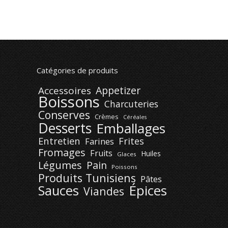
Catégories de produits
Appetizer
Accessoires
Boissons
Charcuteries
Conserves
Crèmes
Céréales
Desserts
Emballages
Entretien
Frites
Farines
Fromages
Fruits
Huiles
Glaces
Légumes
Pain
Poissons
Produits Tunisiens
Pâtes
Épices
Sauces
Viandes