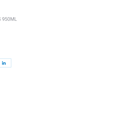
S 950ML
ager
Partager
sur
erest
LinkedIn