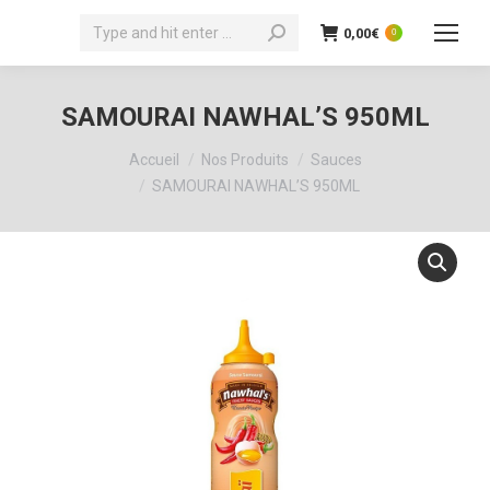
Recherche
0,00
€
0
:
SAMOURAI NAWHAL’S 950ML
Vous êtes ici :
Accueil
Nos Produits
Sauces
SAMOURAI NAWHAL’S 950ML