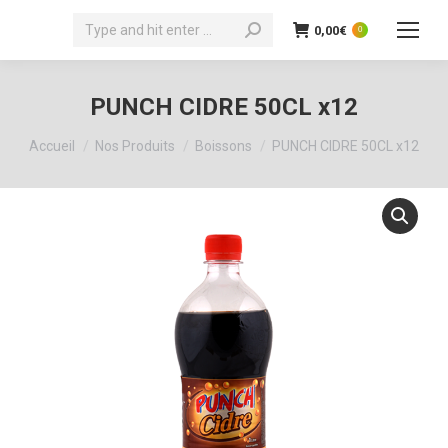
Recherche
0,00
€
0
:
PUNCH CIDRE 50CL x12
Vous êtes ici :
Accueil
Nos Produits
Boissons
PUNCH CIDRE 50CL x12