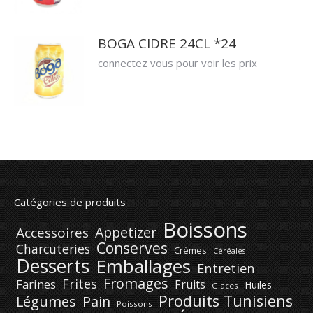
BOGA CIDRE 24CL *24
connectez vous pour voir les prix
Catégories de produits
Boissons
Appetizer
Accessoires
Conserves
Charcuteries
Crèmes
Céréales
Desserts
Emballages
Entretien
Fromages
Frites
Farines
Fruits
Huiles
Glaces
Produits Tunisiens
Légumes
Pain
Poissons