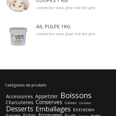
COUPES 1 KG
connectez vous pour voir les prix
AIL PULPE 1KG
connectez vous pour voir les prix
Catégories de produits
Boissons
Appetizer
Accessoires
Conserves
Charcuteries
Crèmes
Céréales
Desserts
Emballages
Entretien
Fromages
Frites
Farines
Fruits
Huiles
Glaces