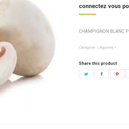
connectez vous pou
CHAMPIGNON BLANC PI
Catégorie :
Légumes
Share this product
Partager
Partager
Part
sur
sur
sur
Twitter
Facebook
Pint