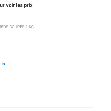
r voir les prix
EDS COUPES 1 KG
ager
Partager
sur
erest
LinkedIn