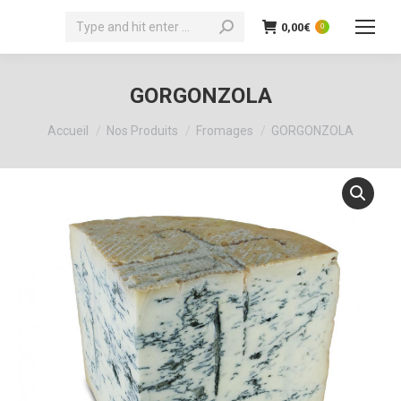
Recherche
0,00
€
0
:
GORGONZOLA
Vous êtes ici :
Accueil
Nos Produits
Fromages
GORGONZOLA