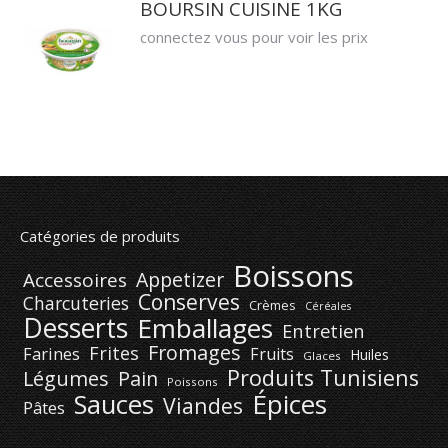
BOURSIN CUISINE 1KG
connectez vous pour voir les prix
Catégories de produits
Boissons
Appetizer
Accessoires
Conserves
Charcuteries
Crèmes
Céréales
Desserts
Emballages
Entretien
Fromages
Frites
Farines
Fruits
Huiles
Glaces
Produits Tunisiens
Légumes
Pain
Poissons
Épices
Sauces
Viandes
Pâtes