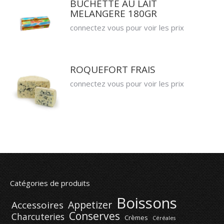
BUCHETTE AU LAIT
MELANGERE 180GR
connectez vous pour voir les prix
ROQUEFORT FRAIS
connectez vous pour voir les prix
Catégories de produits
Boissons
Appetizer
Accessoires
Conserves
Charcuteries
Crèmes
Céréales