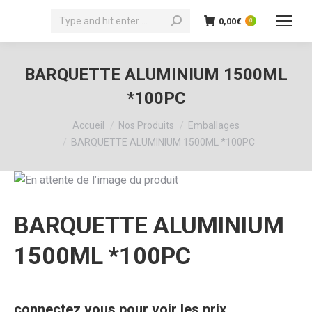
Recherche
0,00
€
0
:
BARQUETTE ALUMINIUM 1500ML
*100PC
Vous êtes ici :
Accueil
Nos Produits
Emballages
BARQUETTE ALUMINIUM 1500ML *100PC
BARQUETTE ALUMINIUM
1500ML *100PC
connectez vous pour voir les prix