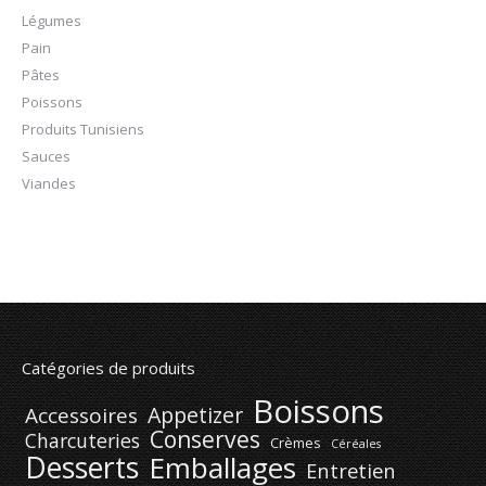
Légumes
Pain
Pâtes
Poissons
Produits Tunisiens
Sauces
Viandes
Catégories de produits
Boissons
Appetizer
Accessoires
Conserves
Charcuteries
Crèmes
Céréales
Desserts
Emballages
Entretien