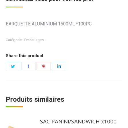
BARQUETTE ALUMINIUM 1500ML *100PC
Catégorie :
Emballages
Share this product
Partager
Partager
Partager
Partager
sur
sur
sur
sur
Twitter
Facebook
Pinterest
LinkedIn
Produits similaires
SAC PANINI/SANDWICH x1000