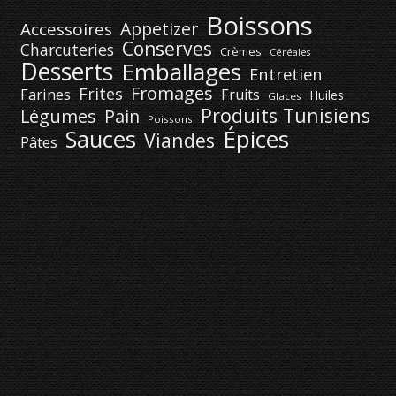
Boissons
Appetizer
Accessoires
Conserves
Charcuteries
Crèmes
Céréales
Desserts
Emballages
Entretien
Fromages
Frites
Farines
Fruits
Huiles
Glaces
Produits Tunisiens
Légumes
Pain
Poissons
Épices
Sauces
Viandes
Pâtes