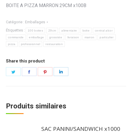
BOITE A PIZZA MARRON 29CM x100B
Catégorie :
Emballages
Étiquettes :
100 boites
29cm
alimentaire
boite
central alcor
commande
emballage
grossiste
livraison
marron
particulier
pizza
professionnel
restauration
Share this product
Partager
Partager
Partager
Partager
sur
sur
sur
sur
Twitter
Facebook
Pinterest
LinkedIn
Produits similaires
SAC PANINI/SANDWICH x1000