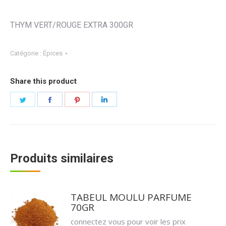
THYM VERT/ROUGE EXTRA 300GR
Catégorie :
Épices
Share this product
Partager
Partager
Partager
Partager
sur
sur
sur
sur
Twitter
Facebook
Pinterest
LinkedIn
Produits similaires
TABEUL MOULU PARFUME
70GR
connectez vous pour voir les prix