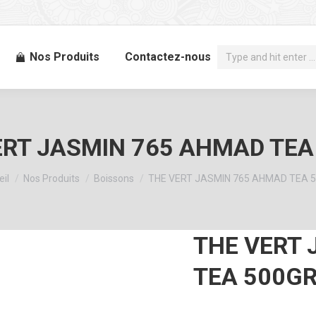
Recherche
Nos Produits
Contactez-nous
:
ERT JASMIN 765 AHMAD TEA
êtes ici :
il
Nos Produits
Boissons
THE VERT JASMIN 765 AHMAD TEA 
THE VERT
TEA 500G