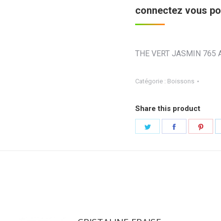
connectez vous pou
THE VERT JASMIN 765
Catégorie :
Boissons
Share this product
Partager
Partager
Part
sur
sur
sur
Twitter
Facebook
Pint