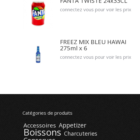
FANTA TWISTE 24x33CL
connectez vous pour voir les prix
FREEZ MIX BLEU HAWAI
275ml x 6
connectez vous pour voir les prix
Catégories de produits
Appetizer
Accessoires
Boissons
Charcuteries