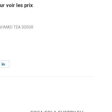
r voir les prix
 AHMAD TEA 500GR
ager
Partager
sur
erest
LinkedIn