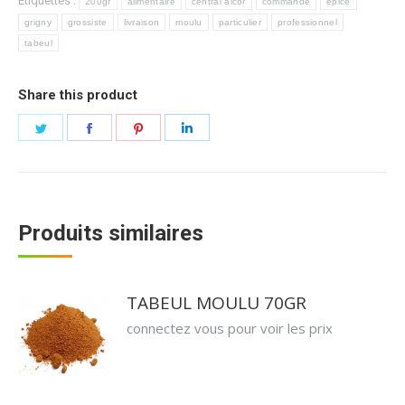
Étiquettes :
200gr
alimentaire
central alcor
commande
épice
grigny
grossiste
livraison
moulu
particulier
professionnel
tabeul
Share this product
Partager
Partager
Partager
Partager
sur
sur
sur
sur
Twitter
Facebook
Pinterest
LinkedIn
Produits similaires
TABEUL MOULU 70GR
connectez vous pour voir les prix