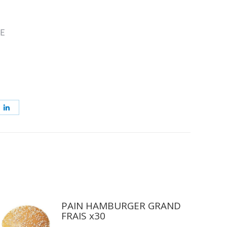
E
ager
Partager
sur
erest
LinkedIn
PAIN HAMBURGER GRAND
FRAIS x30