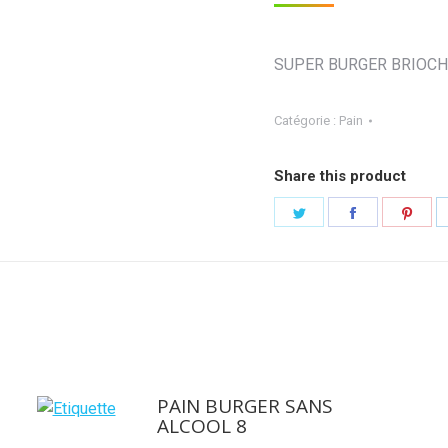
SUPER BURGER BRIOCH
Catégorie :
Pain
Share this product
Partager
Partager
Part
sur
sur
sur
Twitter
Facebook
Pint
PAIN BURGER SANS
ALCOOL 8