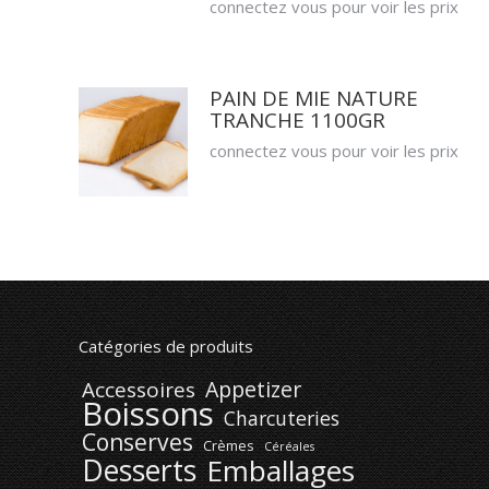
connectez vous pour voir les prix
PAIN DE MIE NATURE
TRANCHE 1100GR
connectez vous pour voir les prix
Catégories de produits
Appetizer
Accessoires
Boissons
Charcuteries
Conserves
Crèmes
Céréales
Desserts
Emballages