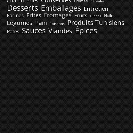
Conserves
Charcuteries
Crèmes
Céréales
Desserts
Emballages
Entretien
Fromages
Frites
Farines
Fruits
Huiles
Glaces
Produits Tunisiens
Légumes
Pain
Poissons
Épices
Sauces
Viandes
Pâtes