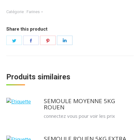
Catégorie :
Farines
Share this product
Partager
Partager
Partager
Partager
sur
sur
sur
sur
Twitter
Facebook
Pinterest
LinkedIn
Produits similaires
SEMOULE MOYENNE 5KG
ROUEN
connectez vous pour voir les prix
SEMOULE ROUEN 5KG EXTRA