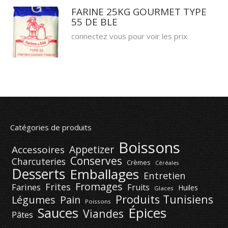
FARINE 25KG GOURMET TYPE
55 DE BLE
connectez vous pour voir les prix
Catégories de produits
Boissons
Appetizer
Accessoires
Conserves
Charcuteries
Crèmes
Céréales
Desserts
Emballages
Entretien
Fromages
Frites
Farines
Fruits
Huiles
Glaces
Produits Tunisiens
Légumes
Pain
Poissons
Épices
Sauces
Viandes
Pâtes