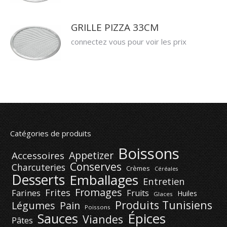
GRILLE PIZZA 33CM
connectez vous pour voir les prix
Catégories de produits
Boissons
Appetizer
Accessoires
Conserves
Charcuteries
Crèmes
Céréales
Desserts
Emballages
Entretien
Fromages
Frites
Farines
Fruits
Huiles
Glaces
Produits Tunisiens
Légumes
Pain
Poissons
Épices
Sauces
Viandes
Pâtes