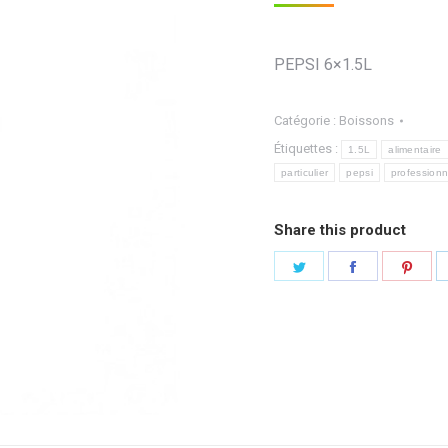
PEPSI 6×1.5L
Catégorie :
Boissons
Étiquettes :
1.5L
alimentaire
particulier
pepsi
professionn
Share this product
Partager
Partager
Part
sur
sur
sur
Twitter
Facebook
Pint