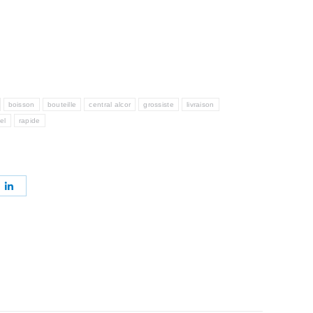
boisson
bouteille
central alcor
grossiste
livraison
el
rapide
ager
Partager
sur
erest
LinkedIn