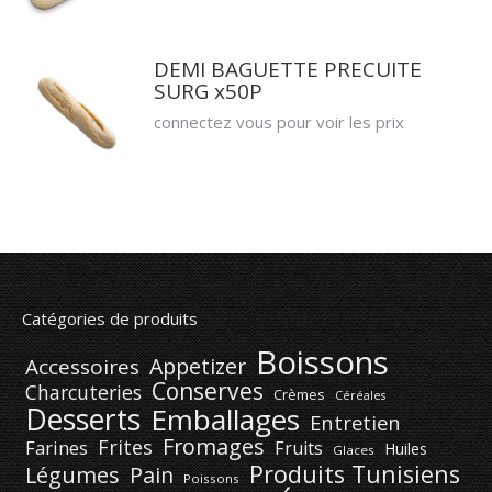
DEMI BAGUETTE PRECUITE
SURG x50P
connectez vous pour voir les prix
Catégories de produits
Boissons
Appetizer
Accessoires
Conserves
Charcuteries
Crèmes
Céréales
Desserts
Emballages
Entretien
Fromages
Frites
Farines
Fruits
Huiles
Glaces
Produits Tunisiens
Légumes
Pain
Poissons