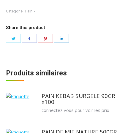
Catégorie :
Pain
Share this product
Partager
Partager
Partager
Partager
sur
sur
sur
sur
Twitter
Facebook
Pinterest
LinkedIn
Produits similaires
PAIN KEBAB SURGELE 90GR
x100
connectez vous pour voir les prix
PAIN DE MIE NATURE 500GR