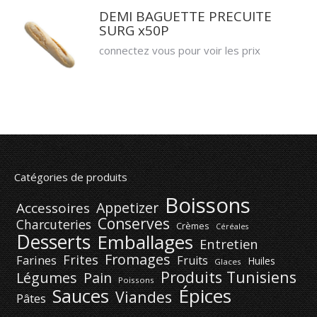
DEMI BAGUETTE PRECUITE
SURG x50P
connectez vous pour voir les prix
Catégories de produits
Boissons
Appetizer
Accessoires
Conserves
Charcuteries
Crèmes
Céréales
Desserts
Emballages
Entretien
Fromages
Frites
Farines
Fruits
Huiles
Glaces
Produits Tunisiens
Légumes
Pain
Poissons
Épices
Sauces
Viandes
Pâtes