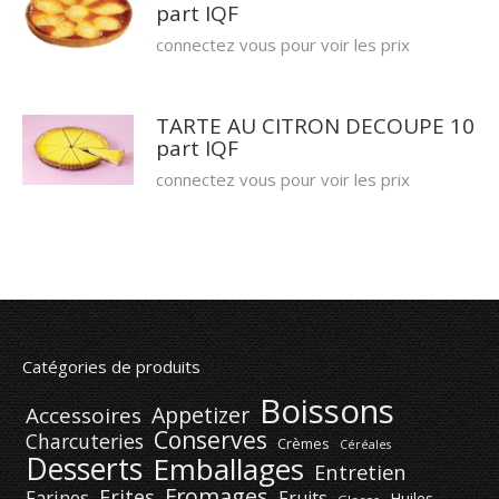
part IQF
connectez vous pour voir les prix
TARTE AU CITRON DECOUPE 10
part IQF
connectez vous pour voir les prix
Catégories de produits
Boissons
Appetizer
Accessoires
Conserves
Charcuteries
Crèmes
Céréales
Desserts
Emballages
Entretien
Fromages
Frites
Farines
Fruits
Huiles