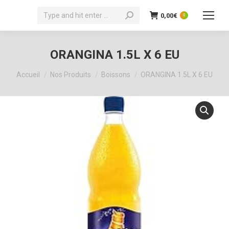
Recherche
0,00
€
0
:
ORANGINA 1.5L X 6 EU
Vous êtes ici :
Accueil
Nos Produits
Boissons
ORANGINA 1.5L X 6 EU