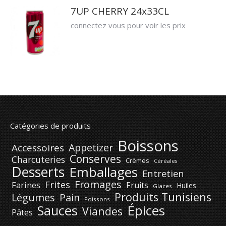
7UP CHERRY 24x33CL
connectez vous pour voir les prix
Catégories de produits
Boissons
Appetizer
Accessoires
Conserves
Charcuteries
Crèmes
Céréales
Desserts
Emballages
Entretien
Fromages
Frites
Farines
Fruits
Huiles
Glaces
Produits Tunisiens
Légumes
Pain
Poissons
Épices
Sauces
Viandes
Pâtes