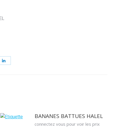
EL
ager
Partager
sur
erest
LinkedIn
BANANES BATTUES HALEL
connectez vous pour voir les prix