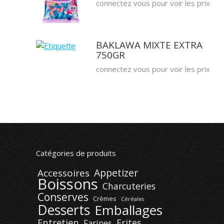
connectez vous pour voir les prix
BAKLAWA MIXTE EXTRA
750GR
connectez vous pour voir les prix
Catégories de produits
Appetizer
Accessoires
Boissons
Charcuteries
Conserves
Crèmes
Céréales
Desserts
Emballages
Entretien
Frites
Farines