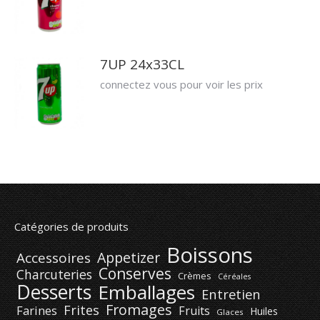
7UP 24x33CL
connectez vous pour voir les prix
Catégories de produits
Boissons
Appetizer
Accessoires
Conserves
Charcuteries
Crèmes
Céréales
Desserts
Emballages
Entretien
Fromages
Frites
Farines
Fruits
Huiles
Glaces