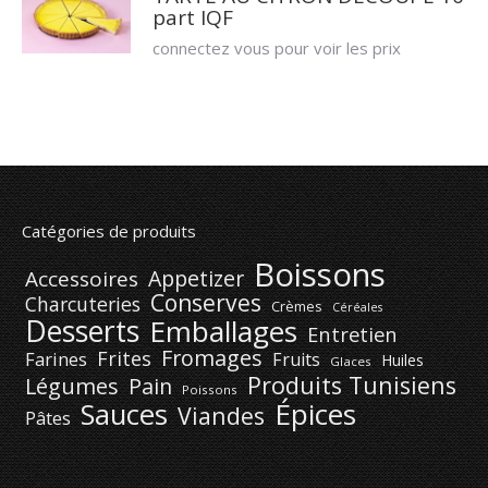
part IQF
connectez vous pour voir les prix
Catégories de produits
Boissons
Appetizer
Accessoires
Conserves
Charcuteries
Crèmes
Céréales
Desserts
Emballages
Entretien
Fromages
Frites
Farines
Fruits
Huiles
Glaces
Produits Tunisiens
Légumes
Pain
Poissons
Épices
Sauces
Viandes
Pâtes