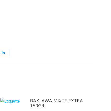
ager
Partager
sur
erest
LinkedIn
BAKLAWA MIXTE EXTRA
150GR