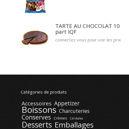
TARTE AU CHOCOLAT 10
part IQF
connectez vous pour voir les prix
Catégories de produits
Appetizer
Accessoires
Boissons
Charcuteries
Conserves
Crèmes
Céréales
Desserts
Emballages