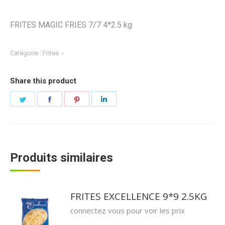
FRITES MAGIC FRIES 7/7 4*2.5 kg
Catégorie :
Frites
Share this product
Partager
Partager
Partager
Partager
sur
sur
sur
sur
Twitter
Facebook
Pinterest
LinkedIn
Produits similaires
FRITES EXCELLENCE 9*9 2.5KG
connectez vous pour voir les prix