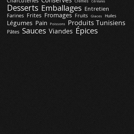
Conserves
Charcuteries
Crèmes
Céréales
Desserts
Emballages
Entretien
Fromages
Frites
Farines
Fruits
Huiles
Glaces
Produits Tunisiens
Légumes
Pain
Poissons
Épices
Sauces
Viandes
Pâtes