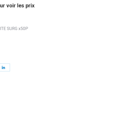
r voir les prix
ITE SURG x50P
ager
Partager
sur
erest
LinkedIn