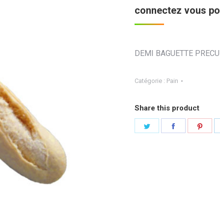
connectez vous pou
DEMI BAGUETTE PRECU
Catégorie :
Pain
Share this product
Partager
Partager
Part
sur
sur
sur
Twitter
Facebook
Pint