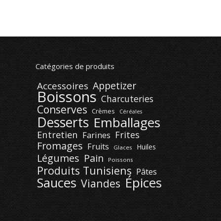
Catégories de produits
Appetizer
Accessoires
Boissons
Charcuteries
Conserves
Crèmes
Céréales
Desserts
Emballages
Entretien
Frites
Farines
Fromages
Fruits
Huiles
Glaces
Légumes
Pain
Poissons
Produits Tunisiens
Pâtes
Épices
Sauces
Viandes