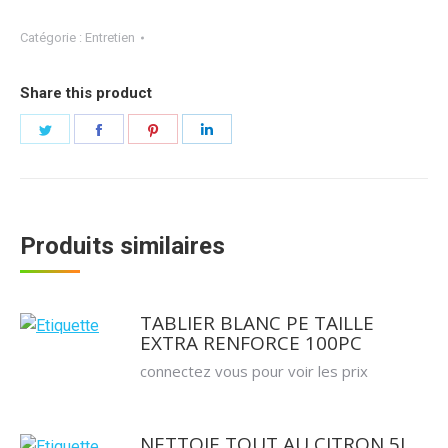
Catégorie :
Entretien
Share this product
Partager
Partager
Partager
Partager
sur
sur
sur
sur
Twitter
Facebook
Pinterest
LinkedIn
Produits similaires
TABLIER BLANC PE TAILLE
EXTRA RENFORCE 100PC
connectez vous pour voir les prix
NETTOIE TOUT AU CITRON 5L