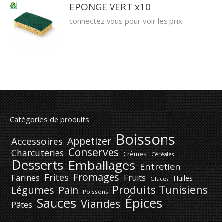
EPONGE VERT x10
connectez vous pour voir les prix
Catégories de produits
Boissons
Appetizer
Accessoires
Conserves
Charcuteries
Crèmes
Céréales
Desserts
Emballages
Entretien
Fromages
Frites
Farines
Fruits
Huiles
Glaces
Produits Tunisiens
Légumes
Pain
Poissons
Épices
Sauces
Viandes
Pâtes