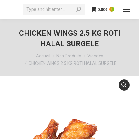
Recherche
0,00
€
0
:
CHICKEN WINGS 2.5 KG ROTI
HALAL SURGELE
Vous êtes ici :
Accueil
Nos Produits
Viandes
CHICKEN WINGS 2.5 KG ROTI HALAL SURGELE