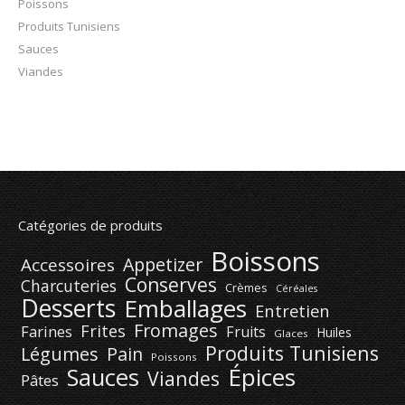
Poissons
Produits Tunisiens
Sauces
Viandes
Catégories de produits
Boissons
Appetizer
Accessoires
Conserves
Charcuteries
Crèmes
Céréales
Desserts
Emballages
Entretien
Fromages
Frites
Farines
Fruits
Huiles
Glaces
Produits Tunisiens
Légumes
Pain
Poissons
Épices
Sauces
Viandes
Pâtes