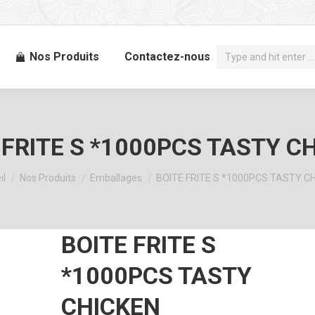
Recherche
Nos Produits
Contactez-nous
:
 FRITE S *1000PCS TASTY C
êtes ici :
il
Nos Produits
Emballages
BOITE FRITE S *1000PCS TASTY C
BOITE FRITE S
*1000PCS TASTY
CHICKEN