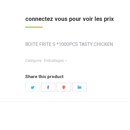
connectez vous pour voir les prix
BOITE FRITE S *1000PCS TASTY CHICKEN
Catégorie :
Emballages
Share this product
Partager
Partager
Partager
Partager
sur
sur
sur
sur
Twitter
Facebook
Pinterest
LinkedIn