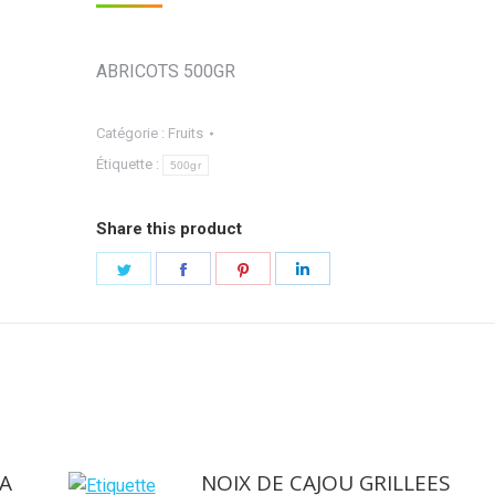
ABRICOTS 500GR
Catégorie :
Fruits
Étiquette :
500gr
Share this product
Partager
Partager
Partager
Partager
sur
sur
sur
sur
Twitter
Facebook
Pinterest
LinkedIn
RA
NOIX DE CAJOU GRILLEES