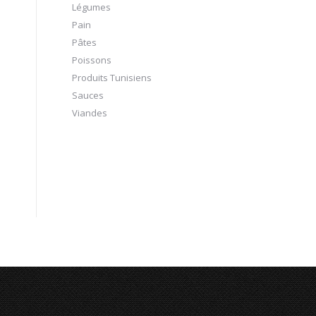
Légumes
Pain
Pâtes
Poissons
Produits Tunisiens
Sauces
Viandes