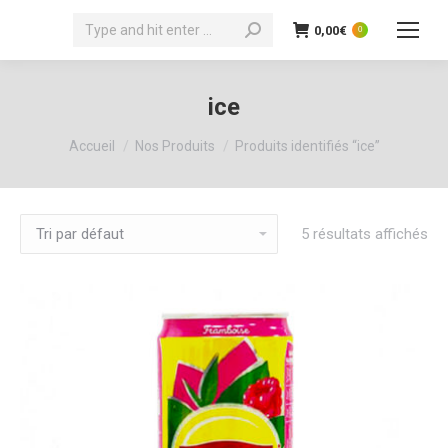
Recherche
0,00
€
0
:
ice
Vous êtes ici :
Accueil
Nos Produits
Produits identifiés “ice”
5 résultats affichés