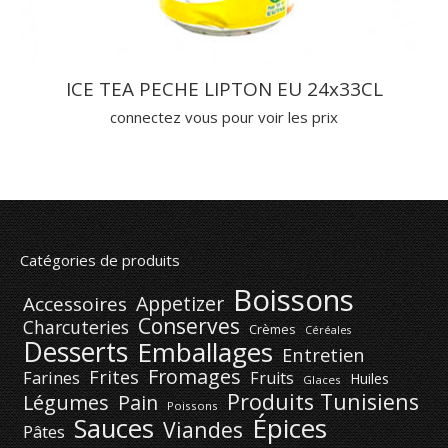
ICE TEA PECHE LIPTON EU 24x33CL
connectez vous pour voir les prix
Catégories de produits
Boissons
Appetizer
Accessoires
Conserves
Charcuteries
Crèmes
Céréales
Desserts
Emballages
Entretien
Fromages
Frites
Farines
Fruits
Huiles
Glaces
Produits Tunisiens
Légumes
Pain
Poissons
Épices
Sauces
Viandes
Pâtes