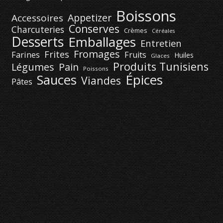
Boissons
Appetizer
Accessoires
Conserves
Charcuteries
Crèmes
Céréales
Desserts
Emballages
Entretien
Fromages
Frites
Farines
Fruits
Huiles
Glaces
Produits Tunisiens
Légumes
Pain
Poissons
Épices
Sauces
Viandes
Pâtes