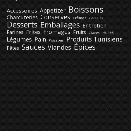
Boissons
Appetizer
Accessoires
Conserves
Charcuteries
Crèmes
Céréales
Desserts
Emballages
Entretien
Fromages
Frites
Farines
Fruits
Huiles
Glaces
Produits Tunisiens
Légumes
Pain
Poissons
Épices
Sauces
Viandes
Pâtes