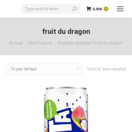
Recherche
0,00
€
0
:
fruit du dragon
Vous êtes ici :
Accueil
Nos Produits
Produits identifiés “fruit du dragon”
Voici le seul résultat