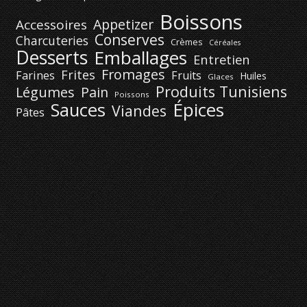
Boissons
Appetizer
Accessoires
Conserves
Charcuteries
Crèmes
Céréales
Desserts
Emballages
Entretien
Fromages
Frites
Farines
Fruits
Huiles
Glaces
Produits Tunisiens
Légumes
Pain
Poissons
Épices
Sauces
Viandes
Pâtes