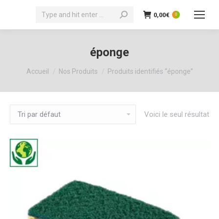
Recherche
0,00
€
0
:
éponge
Vous êtes ici :
Accueil
Nos Produits
Produits identifiés “éponge”
Voici le seul résultat