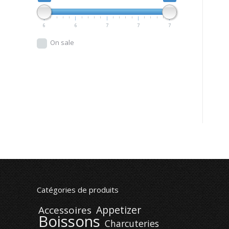
6
6
7
7
7
On sale
Catégories de produits
Appetizer
Accessoires
Boissons
Charcuteries