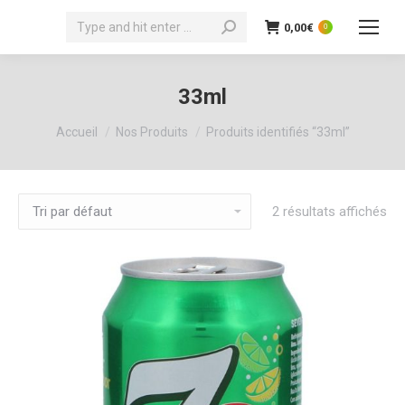
Recherche
0,00
€
0
:
33ml
Vous êtes ici :
Accueil
Nos Produits
Produits identifiés “33ml”
2 résultats affichés